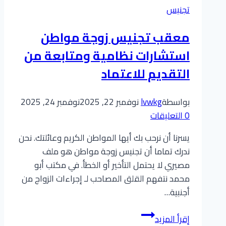
تجنيس
معقب تجنيس زوجة مواطن
استشارات نظامية ومتابعة من
التقديم للاعتماد
بواسطة
lvwkg
نوفمبر 22, 2025
نوفمبر 24, 2025
0 التعليقات
يسرنا أن نرحب بك أيها المواطن الكريم وعائلتك. نحن
ندرك تماما أن تجنيس زوجة مواطن هو ملف
مصيري لا يحتمل التأخير أو الخطأ. في مكتب أبو
محمد نتفهم القلق المصاحب لـ إجراءات الزواج من
أجنبية…
معقب
إقرأ المزيد