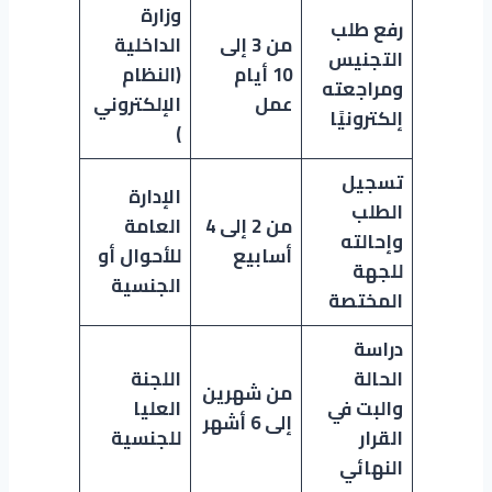
وزارة
رفع طلب
من 3 إلى
الداخلية
التجنيس
10 أيام
(النظام
ومراجعته
عمل
الإلكتروني
إلكترونيًا
)
تسجيل
الإدارة
الطلب
من 2 إلى 4
العامة
وإحالته
أسابيع
للأحوال أو
للجهة
الجنسية
المختصة
دراسة
الحالة
اللجنة
من شهرين
والبت في
العليا
إلى 6 أشهر
القرار
للجنسية
النهائي