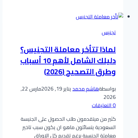
تجنيس
زوجة
مواطن
استشارات
تجنيس
نظامية
ومتابعة
لماذا تتأخر معاملة التجنيس؟
من
دليلك الشامل لأهم 10 أسباب
التقديم
للاعتماد
وطرق التصحيح (2026)
بواسطة
هاشم محمد
يناير 19, 2026
مارس 22,
2026
0 التعليقات
كثير من ميتقدمون طلب الحصول على الجنيسة
السعودية يتسائلون ماهو ان يكون سبب تاخير
معاملة الجنسية برغم تقديم كل الاوراق