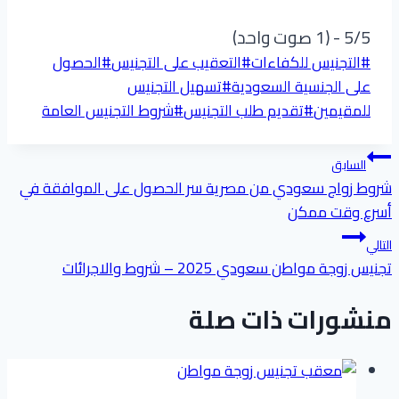
5/5 - (1 صوت واحد)
وسوم
#
التجنيس للكفاءات
#
التعقيب على التجنيس
#
الحصول
المقال:
على الجنسية السعودية
#
تسهيل التجنيس
للمقيمين
#
تقديم طلب التجنيس
#
شروط التجنيس العامة
تصفّح
السابق
شروط زواج سعودي من مصرية سر الحصول على الموافقة في
المقالات
أسرع وقت ممكن
التالي
تجنيس زوجة مواطن سعودي 2025 – شروط والاجرائات
منشورات ذات صلة