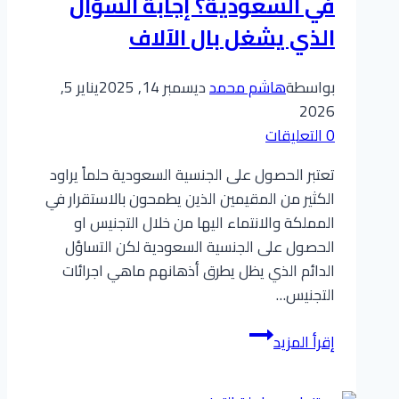
في السعودية؟ إجابة السؤال
مواليد
المملكة
الذي يشغل بال الآلاف
والمقيمين
بواسطة
هاشم محمد
ديسمبر 14, 2025
يناير 5,
2026
0 التعليقات
تعتبر الحصول على الجنسية السعودية حلماً يراود
الكثير من المقيمين الذين يطمحون بالاستقرار في
المملكة والانتماء اليها من خلال التجنيس او
الحصول على الجنسية السعودية لكن التساؤل
الدائم الذي يظل يطرق أذهانهم ماهي اجرائات
التجنيس…
كم
إقرأ المزيد
تستغرق
معاملة