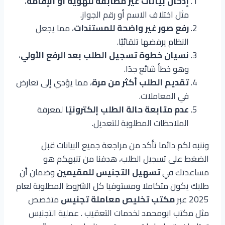
إدخال بيانات غير مطابقة للهوية أو الإقامة
،
مثل اختلاف الاسم أو رقم الجواز.
رفع صور غير واضحة للمستندات
، مما يجعل
النظام يرفضها تلقائيًا.
نسيان خطوة تسجيل الطلب بعد الرفع الأولي
،
وهو خطأ شائع جدًا.
تقديم الطلب أكثر من مرة
، مما يؤدي إلى تعارض
في المعاملات.
عدم متابعة حالة الطلب إلكترونيًا
لمعرفة
الملاحظات المطلوبة للتعديل.
وننبه لكم دائما تأكد من مراجعة جميع البيانات قبل
الضغط على تسجيل الطلب، هدفنا من تنبهكم هو
مساعدتك في
تسهيل التجنيس للمقيمين
وضمان أن
طلبك يكون متكاملا ومستوفيا كل الشروط المطلوبة لعام
2025 عبر
مكتب تخليص معاملة تجنيس
متخصص
مثل مكتب ابومحمد لخدمات التعقيب . عملية التجنيس