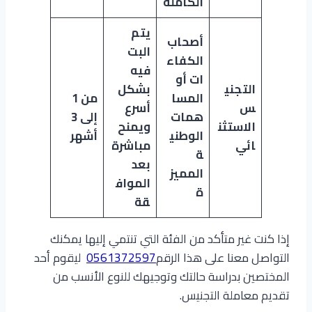
الكاملة
يتم
أصحاب
البت
الكفاء
فيه
ات أو
التجني
بشكل
المسا
من 1
س
أسرع
همات
إلى 3
الاستثن
ويمنح
الوطني
أشهر
ائي
مباشرة
ة
بعد
المميز
المواف
ة
قة
إذا كنت غير متأكد من الفئة التي تنتمي إليها يمكنك
التواصل معنا على هذا الرقم
0561372597
ليقوم أحد
المختصين بدراسة حالتك وتوجيهك للنوع الأنسب من
تقديم معاملة التجنيس.