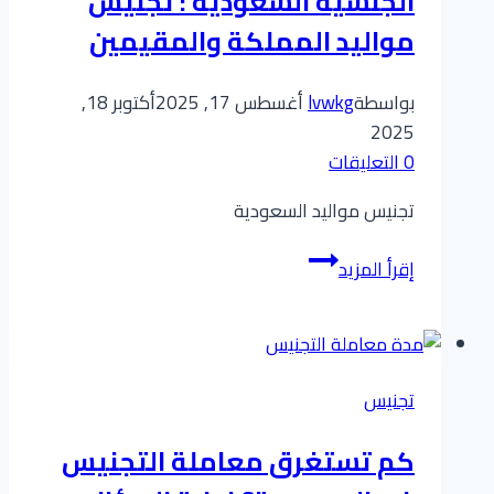
الجنسية السعودية : تجنيس
الدليل
مواليد المملكة والمقيمين
خطوة
بخطوة
بواسطة
lvwkg
أغسطس 17, 2025
أكتوبر 18,
2025
0 التعليقات
تجنيس مواليد السعودية
دليل
إقرأ المزيد
شامل
للحصول
على
الجنسية
تجنيس
السعودية
:
كم تستغرق معاملة التجنيس
تجنيس