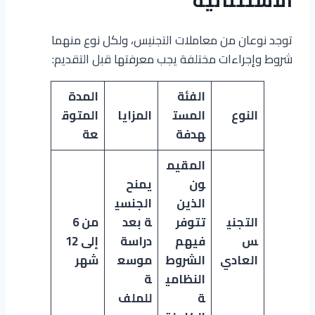
توجد نوعان من معاملات التجنيس، ولكل نوع منهما
شروط وإجراءات مختلفة يجب معرفتها قبل التقديم:
الفئة
المدة
النوع
المست
المزايا
المتوق
هدفة
عة
المقيم
ون
يمنح
الذين
الجنسي
التجني
تتوفر
ة بعد
من 6
س
فيهم
دراسة
إلى 12
العادي
الشروط
موسع
شهر
النظامي
ة
ة
للملف