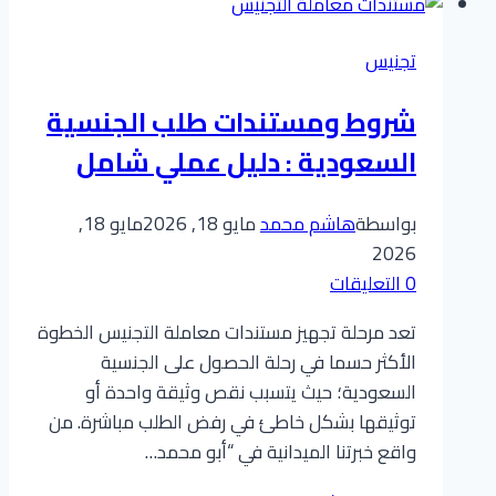
التجنيس
في
تجنيس
السعودية؟
إجابة
شروط ومستندات طلب الجنسية
السؤال
السعودية : دليل عملي شامل
الذي
يشغل
بال
بواسطة
هاشم محمد
مايو 18, 2026
مايو 18,
الآلاف
2026
0 التعليقات
تعد مرحلة تجهيز مستندات معاملة التجنيس الخطوة
الأكثر حسما في رحلة الحصول على الجنسية
السعودية؛ حيث يتسبب نقص وثيقة واحدة أو
توثيقها بشكل خاطئ في رفض الطلب مباشرة. من
واقع خبرتنا الميدانية في “أبو محمد…