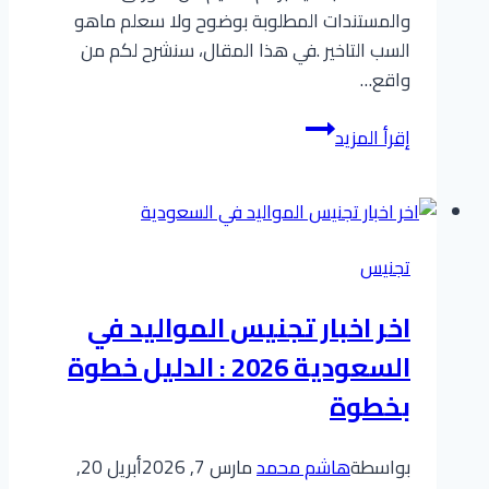
والمستندات المطلوبة بوضوح ولا سعلم ماهو
السب التاخير .في هذا المقال، سنشرح لكم من
واقع…
لماذا
إقرأ المزيد
تتأخر
معاملة
التجنيس؟
دليلك
تجنيس
الشامل
لأهم
​اخر اخبار تجنيس المواليد في
10
السعودية 2026 : الدليل خطوة
أسباب
وطرق
بخطوة
التصحيح
(2026)
بواسطة
هاشم محمد
مارس 7, 2026
أبريل 20,