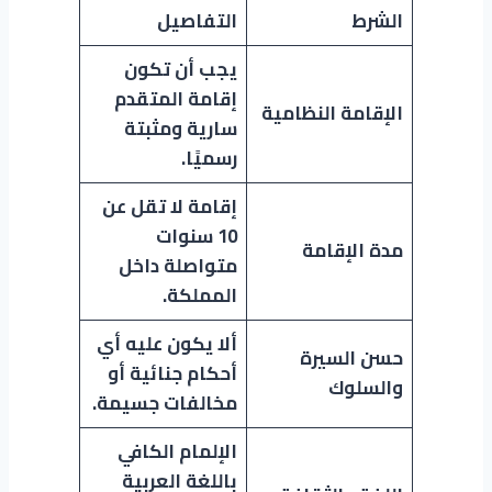
الشرط
التفاصيل
يجب أن تكون
إقامة المتقدم
الإقامة النظامية
سارية ومثبتة
رسميًا
.
إقامة لا تقل عن
10 سنوات
مدة الإقامة
متواصلة داخل
المملكة
.
ألا يكون عليه أي
حسن السيرة
أحكام جنائية أو
والسلوك
مخالفات جسيمة
.
الإلمام الكافي
باللغة العربية