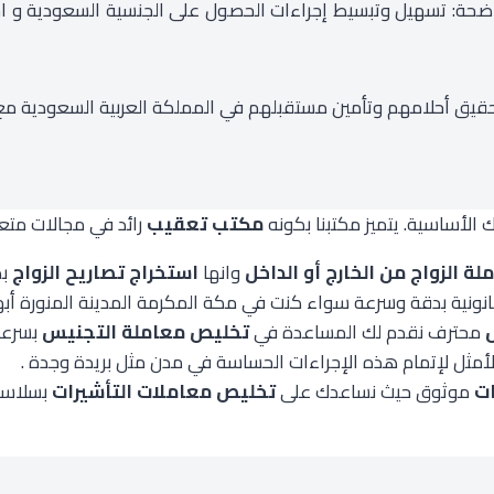
 خدمات التجنيس والزواج عام 2009 برؤية واضحة: تسهيل وتبسيط إجراءات الحصول على الجنس
يق أحلامهم وتأمين مستقبلهم في المملكة العربية السعودية مع الا
الأساسية. يتميز مكتبنا بكونه
مكتب تعقيب
رائد في مجالات مت
 الزواج من الخارج أو الداخل
وانها
استخراج تصاريح الزواج
بك
نونية بدقة وسرعة سواء كنت في مكة المكرمة المدينة المنورة أبها
محترف نقدم لك المساعدة في
تخليص معاملة التجنيس
بسرعة
الأمثل لإتمام هذه الإجراءات الحساسة في مدن مثل بريدة وجدة .
ات
موثوق حيث نساعدك على
تخليص معاملات التأشيرات
بسلاسة