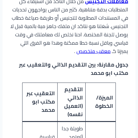
معاملات التجنيس
من خلال التاكد من استيفاء كل
المتطلبات بدقة متناهية. كثير من الناس يواجهون تحديات
في المستندات المطلوبة للتجنيس أو طريقة صياغة خطاب
التجنيس. شغلنا هو نتاكد ان ملفك جاهز مية بالمية قبل لا
يوصل للجنة المختصة. احنا نخلص لك معاملتك في وقت
قياسي وباقل نسبة خطا ممكنة وهذا هو الفرق اللي
يميزنا كـ
معقب متخصص
.
جدول مقارنة: بين التقديم الذاتي والتعقيب عبر
مكتب ابو محمد
التقديم
التعقيب عبر
الميزة/
الذاتي
مكتب ابو
الخطوة
(العميل
محمد
نفسه)
طويلة جدا
(تعتمد
قياسية