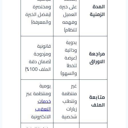
المدة
على خبرة
ومختصرة
الزمنية
العميل
(بفضل الخبرة
وفهمه
والمعرفة)
للنظام)
يدوية
قانونية
وذاتية
مراجعة
ومزدوجة
(عرضة
الاوراق
(ضمان دقة
للخطا
الملف 100%)
والسهو)
غير
يومية
منتظمة
ومنتظمة عبر
متابعة
وتتطلب
خدمات
الملف
زيارات
التعقيب
شخصية
الالكترونية