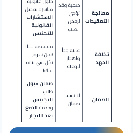
حلول قانونية
صعبة وقد
مباشرة بفضل
معالجة
تؤدي
الاستشارات
التعقيدات
لرفض
القانونية
الطلب
للتجنيس
منخفضة جدا
عالية جداً
تكلفة
(نحن نقوم
واهدار
الجهد
بكل شي نيابة
للوقت
عنك)
ضمان قبول
طلب
لا يوجد
الضمان
التجنيس
ضمان
وخدمة
الدفع
بعد الانجاز