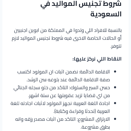
شروط تجنيس المواليد في
السعودية
بالنسبة للافراد اللي ولدوا في المملكة من ابوين اجنبيين
أو الحالات الخاصة الاخرى فيه شروط تجنيس المواليد لازم
تتوفر.
النقاط اللي نركز عليها:
الاقامة الدائمة: نضمن اثبات ان المولود اكتسب
صفة الاقامة الدائمة عند بلوغه سن الرشد.
حسن السير والسلوك: التاكد من خلو سجله الجنائي
من اي قضايا تزيد عقوبتها عن ستة اشهر.
اجادة اللغة العربية: نجهز المولود لاثبات اجادته للغة
العربية (تحدثا وقراءة وكتابة).
الارتزاق المشروع: التاكد من اثبات مصدر رزقه وانه
بطرق مشروعة.