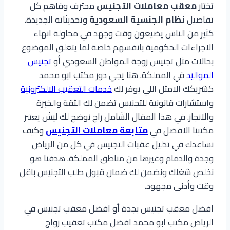
تختار
معقب معاملات التجنيس
محترف وفاهم كل
تفاصيل
نظام الجنسية السعودية
وتحديثاته الجديدة.
كثير من الناس يضيعون وقت وجهد في محاولة انهاء
الاجراءات الحكومية بانفسهم خاصة لما يتعلق الموضوع
بحالات مثل تجنيس زوجة المواطن السعودي أو
تجنيس
المواليد
في المملكة. هنا يجي دور مكتب ابو محمد
كشريكك الامثل اللي يوفر لك
خدمات التعقيب الالكترونية
واستشارات قانونية للتجنيس تضمن لك الثقة والخبرة
والانجاز. في هذا المقال الشامل راح نوضح لك ليش يعتبر
مكتبنا الافضل في
متابعة معاملات التجنيس
وكيف
نساعدك في تذليل عقبات التجنيس في كل من الرياض
وجدة والدمام وغيرها من مناطق المملكة. هدفنا هو
نخلص شغلك ونضمن لك ضمان قبول طلب التجنيس باقل
وقت وأدنى مجهود.
افضل معقب تجنيس بجدة أو افضل معقب تجنيس في
الرياض مكتب ابو محمد افضل مكتب تعقيب زواج