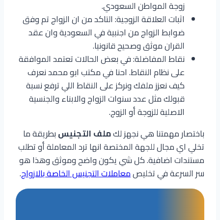
زوجة المواطن السعودي.
اثبات العلاقة الزوجية: التاكد من ان الزواج تم وفق
ضوابط الزواج من اجنبية في السعودية وان عقد
القران موثق وصحيح قانونيا.
نقاط المفاضلة: في بعض الحالات تعتمد الموافقة
على نظام النقاط. احنا في مكتب ابو محمد نعرف
كيف نعزز ملفك ونركز على النقاط اللي ترفع نسبة
قبولك مثل عدد سنوات الزواج والابناء والجنسية
الاصلية للزوجة أو الزوج.
باختصار مهمتنا هي نجهز لك
ملف التجنيس
بطريقة ما
تخلي اي مجال للجهة المختصة انها ترد المعاملة أو تطلب
مستندات اضافية. كل شي يكون واضح وموثق وهذا هو
سر السرعة في تخليص
معاملات التجنيس الخاصة بالازواج
.