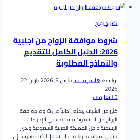
من
مصرية
تصريح زواج
سر
الحصول
شروط موافقة الزواج من اجنبية
على
2026: الدليل الكامل للتقديم
الموافقة
في
والنماذج المطلوبة
أسرع
وقت
بواسطة
هاشم محمد
مارس 5, 2026
مارس 22,
ممكن
2026
0 التعليقات
​كثير من الشباب يبحثون حالياً عن شروط موافقة
الزواج من اجنبية وكيفية البدء في الإجراءات
الرسمية داخل المملكة العربية السعودية ولذي
ينتهي بموافقة وزارة الداخلية فإذا كنت تشوف إن