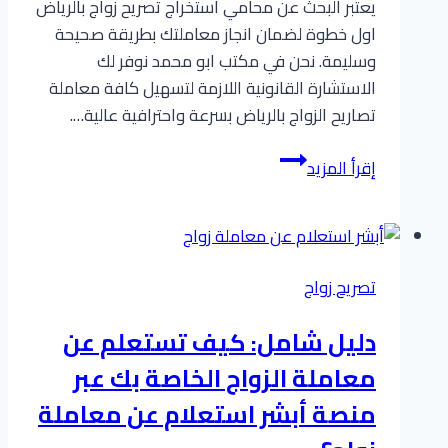
يعتبر البحث عن محامي استخراج تصريح زواج بالرياض
اول خطوة لضمان انجاز معاملتك بطريقة صحيحة
وسليمة. نحن في مكتب ابو محمد نوفر لك
الاستشارة القانونية اللازمة لتسهيل كافة معاملة
تصاريح الزواج بالرياض بسرعة واحترافية عالية….
محامي
إقرأ المزيد
استخراج
تصريح
زواج
بالرياض
تصريح زواج
|
انجاز
دليل شامل: كيف تستعلم عن
سريع
معاملة الزواج الخاصة بك عبر
ومضمون
منصة أبشر استعلام عن معاملة