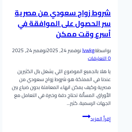
الزواج
شروط زواج سعودي من مصرية
الخاصة
سر الحصول على الموافقة في
بك
عبر
أسرع وقت ممكن
منصة
أبشر
بواسطة
lvwkg
نوفمبر 24, 2025
نوفمبر 24, 2025
استعلام
0 التعليقات
عن
معاملة
يا هلا بالجميع الموضوع اللي يشغل بال الكثيرين
زواج؟
عندنا في المملكة هو شروط زواج سعودي من
مصرية وكيف يمكن انهاء المعاملة بدون ضياع بين
الأوراق. المسألة تحتاج دقة وخبرة في التعامل مع
الجهات الرسمية. كثير…
شروط
إقرأ المزيد
زواج
سعودي