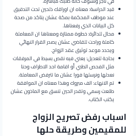
في ناجز ونشوف حالة طلبك مباشرة.
قيد الدراسة: معناه ان اوراقك ذلحين تحت التدقيق
عند موظف المحكمة بمكة عشان يتاكد من صحة
كل البيانات الذي رفعناها.
محال للدائرة: خطوة ممتازة ومعناها ان المعاملة
كاملة وراحت للقاضي عشان يصدر القرار النهائي
ويحدد موعد توثيق عقد الزواج.
بحاجة لتعديل: يعني فيه نقص بسيط في المرفقات
مثل الفحص الطبي أو اقامة احد الاطراف وحنا
نعدلها ونرسلها فورا عشان ما تترفض المعاملة.
تم الانهاء: الف مبروك وهذا معناه ان الموافقة
طلعت رسمي وتقدر الحين تنسق مع الماذون عشان
يكتب الكتاب.
اسباب رفض تصريح الزواج
للمقيمين وطريقة حلها