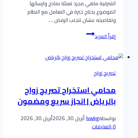
الشرقية ماهي مجرد تعبئة نماذج وارسالها
الموضوع يحتاج خبرة في التعامل مع النظام
وتفاصيله عشان تتجنب الرفض ….
تسهيل
إقرأ المزيد
معاملة
زواج
امارة
الشرقية
تصريح زواج
الدليل
الشامل
محامي استخراج تصريح زواج
للانجاز
بالرياض | انجاز سريع ومضمون
السريع
بواسطة
lvwkg
أبريل 30, 2026
أبريل 30, 2026
0 التعليقات