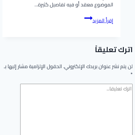
الموضوع معقد أو فيه تفاصيل كثيرة…
شروط
إقرأ المزيد
موافقة
الزواج
من
اترك تعليقاً
اجنبية
2026:
الدليل
لن يتم نشر عنوان بريدك الإلكتروني.
الحقول الإلزامية مشار إليها بـ
*
الكامل
للتقديم
والنماذج
المطلوبة