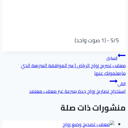
5/5 - (1 صوت واحد)
تصفّح
السابق
معقب تصريح زواج الرياض | سر الموافقة السريعة الذي
المقالات
مايعلمونك عنها
التالي
استخراج تصاريح زواج جدة بسرعة عبر معقب معتمد
منشورات ذات صلة