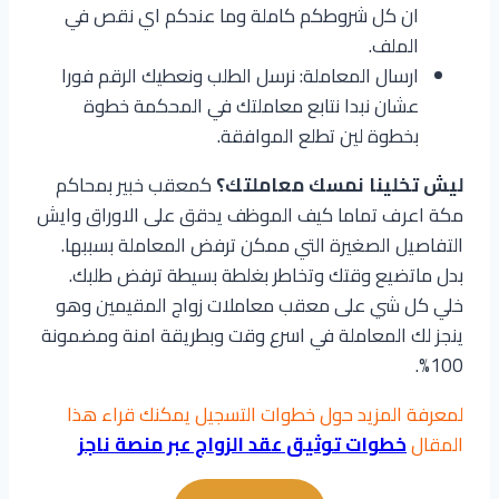
ان كل شروطكم كاملة وما عندكم اي نقص في
الملف.
ارسال المعاملة: نرسل الطلب ونعطيك الرقم فورا
عشان نبدا نتابع معاملتك في المحكمة خطوة
بخطوة لين تطلع الموافقة.
ليش تخلينا نمسك معاملتك؟
كمعقب خبير بمحاكم
مكة اعرف تماما كيف الموظف يدقق على الاوراق وايش
التفاصيل الصغيرة التي ممكن ترفض المعاملة بسببها.
بدل ماتضيع وقتك وتخاطر بغلطة بسيطة ترفض طلبك.
خلي كل شي على معقب معاملات زواج المقيمين وهو
ينجز لك المعاملة في اسرع وقت وبطريقة امنة ومضمونة
100%.
لمعرفة المزيد حول خطوات التسجيل يمكنك قراء هذا
المقال
خطوات توثيق عقد الزواج عبر منصة ناجز