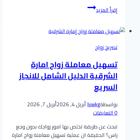
إقرأ المزيد
معقب
تصحيح
وضع
زواج:
تصريح زواج
كيف
تجعل
تسهيل معاملة زواج امارة
زواجك
الشرقية الدليل الشامل للانجاز
شرعياً
بشكل
السريع
رسمياً
في
بواسطة
lvwkg
أبريل 4, 2026
أبريل 7, 2026
السعودية
0 التعليقات
2026
تبحث عن طريقة تخلص بها امور زواجك بدون وجع
راس؟ الحقيقة ان عملية تسهيل معاملة زواج امارة