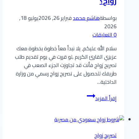
زواج؟
بواسطة
هاشم محمد
فبراير 26, 2026
يوليو 18,
2026
0 التعليقات
سلام الله عليكم, يلا نبدأ معاً خطوة بخطوة معك
عزيزي القارئ الكريم ,لو قررت في يوم تقديم طلب
تصريح زواج فأنت قد تجاوزت الجزء الصعب في
طريقك للحصول على تصريح زواج رسمي من وزارة
الداخلية…
دليل
إقرأ المزيد
شامل:
كيف
تستعلم
عن
تصريح زواج
معاملة