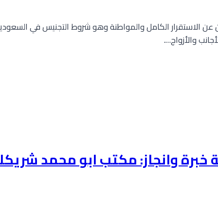
 عن الاستقرار الكامل والمواطنة وهو شروط التجنيس في السعودية لل
انب والأزواج….
خبرة وانجاز: مكتب ابو محمد شريكك