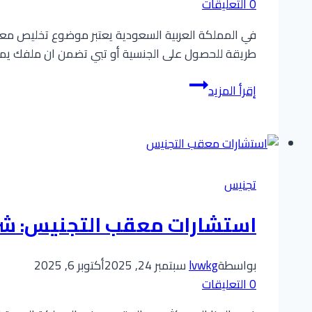
معقب
0 التعليقات
تجنيس
في المملكة العربية السعودية يعتبر موضوع تخليص معام
محترف
طريقة للحصول على الجنسية أو تبي تضمن ان ملفك ي
تخليص
إقرأ المزيد
معاملات
التجنيس:
ثقة
خبرة
وانجاز:
تجنيس
مكتب
ابو
استشارات معقب التجنيس: شر
محمد
شريكك
بواسطة
lvwkg
سبتمبر 24, 2025
أكتوبر 6, 2025
الامثل
0 التعليقات
للحصول
على