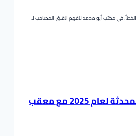
 الخطأ. في مكتب أبو محمد نتفهم القلق المصاحب لـ
شروط التجنيس في السعودية للأجانب: الدليل المختصر والخطوات المحدثة لعام 2025 مع معقب