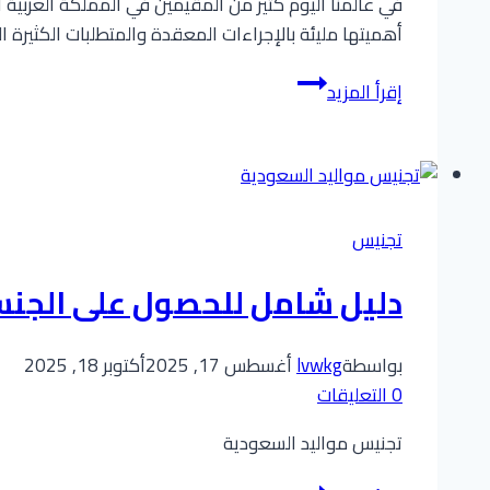
في عالمنا اليوم كثير من المقيمين في المملكة العربي
الجنسية
أهميتها مليئة بالإجراءات المعقدة والمتطلبات الكثيرة ا
استشارات
إقرأ المزيد
معقب
التجنيس:
شريكك
الموثوق
في
تجنيس
رحلة
الحصول
دليل شامل للحصول على الجنس
على
الجنسية
بواسطة
lvwkg
أغسطس 17, 2025
أكتوبر 18, 2025
السعودية
0 التعليقات
تجنيس مواليد السعودية