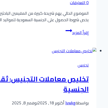
0 التعليقات
الموضوع الحالي يهم شريحة كبيرة من المقيمين الباحثين
يخص شروط الحصول على الجنسية السعودية للمواليد الأج
شروط
إقرأ المزيد
التجنيس
في
السعودية
للأجانب:
الدليل
تجنيس
المختصر
والخطوات
تخليص معاملات التجنيس: ثقة 
المحدثة
الجنسية
لعام
2025
مع
بواسطة
lvwkg
أكتوبر 18, 2025
نوفمبر 8, 2025