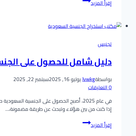
دليل
إقرأ المزيد
شامل
للحصول
على
الجنسية
السعودية
تجنيس
:
تجنيس
دليل شامل للحصول على الجنسية السع
مواليد
المملكة
بواسطة
lvwkg
يوليو 16, 2025
سبتمبر 22, 2025
والمقيمين
0 التعليقات
في عام 2025، أصبح الحصول على الجنسية الس
إذا كنت من بين هؤلاء وتبحث عن طريقة مضمونة،…
دليل
إقرأ المزيد
شامل