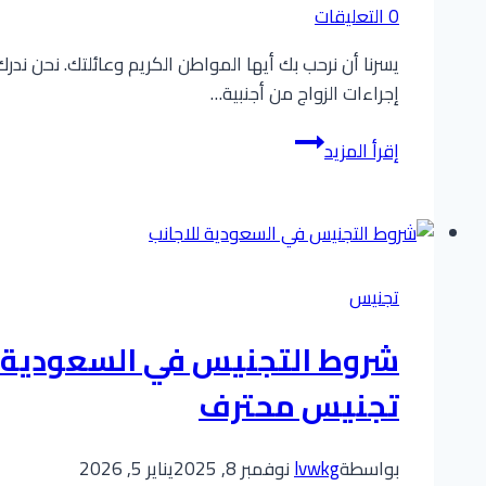
0 التعليقات
يسرنا أن نرحب بك أيها المواطن الكريم وعائلتك. نحن ن
إجراءات الزواج من أجنبية…
معقب
إقرأ المزيد
تجنيس
زوجة
مواطن
استشارات
نظامية
تجنيس
ومتابعة
من
التقديم
تجنيس محترف
للاعتماد
بواسطة
lvwkg
نوفمبر 8, 2025
يناير 5, 2026