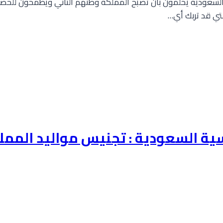
ة السعودية يحلمون بأن تصبح المملكة وطنهم الثاني ويطمحون للحص
لتي قد تربك أي…
ية السعودية : تجنيس مواليد الممل