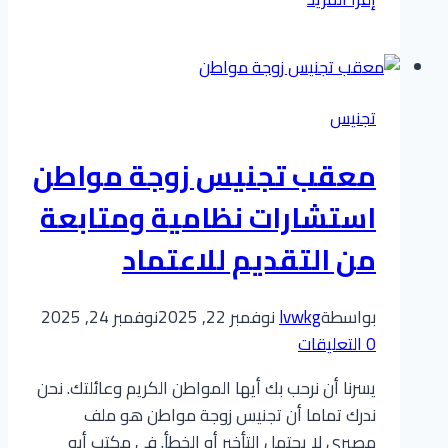
تجنيس
المولود
من
أم
تجنيس
سعودية
وأب
معقب تجنيس زوجة مواطن
غير
سعودي
استشارات نظامية ومتابعة
من التقديم للاعتماد
بواسطة
lvwkg
نوفمبر 22, 2025
نوفمبر 24, 2025
0 التعليقات
يسرنا أن نرحب بك أيها المواطن الكريم وعائلتك. نحن
ندرك تماما أن تجنيس زوجة مواطن هو ملف
مصيري لا يحتمل التأخير أو الخطأ. في مكتب أبو