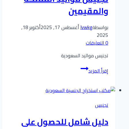
والمقيمين
بواسطة
lvwkg
أغسطس 17, 2025
أكتوبر 18,
2025
0 التعليقات
تجنيس مواليد السعودية
دليل
إقرأ المزيد
شامل
للحصول
على
الجنسية
تجنيس
السعودية
:
دليل شامل للحصول على
تجنيس