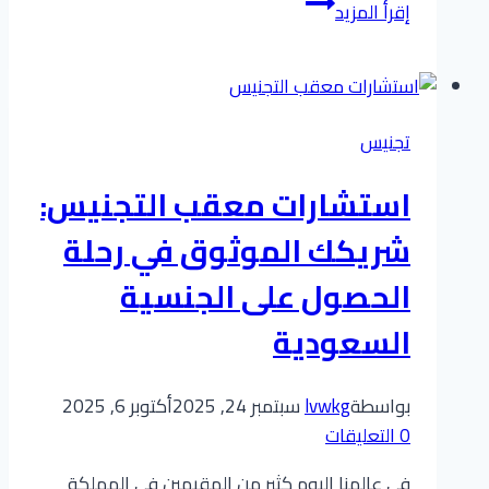
تخليص
إقرأ المزيد
معاملات
التجنيس:
ثقة
خبرة
تجنيس
وانجاز:
مكتب
استشارات معقب التجنيس:
ابو
محمد
شريكك الموثوق في رحلة
شريكك
الحصول على الجنسية
الامثل
للحصول
السعودية
على
الجنسية
بواسطة
lvwkg
سبتمبر 24, 2025
أكتوبر 6, 2025
0 التعليقات
في عالمنا اليوم كثير من المقيمين في المملكة