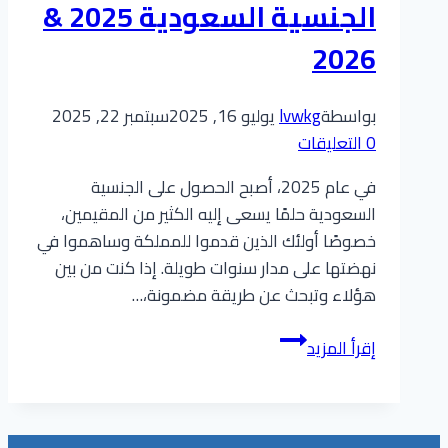
مواليد
الجنسية السعودية 2025 &
المملكة
2026
والمقيمين
بواسطة
lvwkg
يوليو 16, 2025
سبتمبر 22, 2025
0 التعليقات
في عام 2025، أصبح الحصول على الجنسية
السعودية حلمًا يسعى إليه الكثير من المقيمين،
خصوصًا أولئك الذين قدموا للمملكة وساهموا في
نهضتها على مدار سنوات طويلة. إذا كنت من بين
هؤلاء وتبحث عن طريقة مضمونة،…
دليل
إقرأ المزيد
شامل
للحصول
على
الجنسية