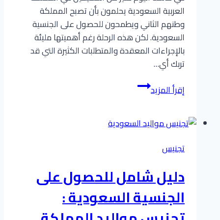
العربية السعودية يحلمون بأن تصبح المملكة
وطنهم الثاني ويطمحون للحصول على الجنسية
السعودية. لكن هذه الرحلة رغم أهميتها مليئة
بالإجراءات المعقدة والمتطلبات الكثيرة التي قد
تربك أي…
استشارات
إقرأ المزيد
معقب
التجنيس:
شريكك
الموثوق
تجنيس
في
رحلة
دليل شامل للحصول على
الحصول
على
الجنسية السعودية :
الجنسية
تجنيس مواليد المملكة
السعودية