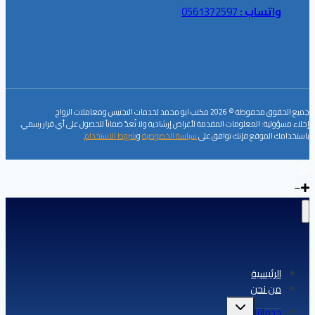
واتساب :
0561372597
جميع الحقوق محفوظة © 2026 مكتب ابو محمد لخدمات التجنيس ومعاملات الزواج
إخلاء مسؤولية: المعلومات المقدمة لأغراض إرشادية ولا تُعدّ ضماناً للحصول على أي قرار رسمي.
باستخدامك الموقع فإنك توافق على
سياسة الخصوصية
و
شروط الاستخدام
.
الرئيسية
من نحن
تبديل
خدماتنا
القائمة