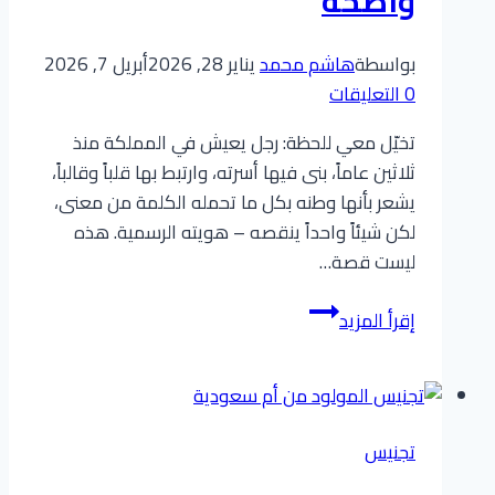
واضحة
بواسطة
هاشم محمد
يناير 28, 2026
أبريل 7, 2026
0 التعليقات
تخيّل معي للحظة: رجل يعيش في المملكة منذ
ثلاثين عاماً، بنى فيها أسرته، وارتبط بها قلباً وقالباً،
يشعر بأنها وطنه بكل ما تحمله الكلمة من معنى،
لكن شيئاً واحداً ينقصه – هويته الرسمية. هذه
ليست قصة…
دليل
إقرأ المزيد
شامل
عن
نظام
الجنسية
تجنيس
السعودية
الجديد