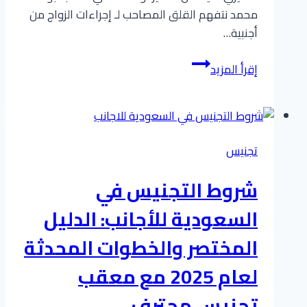
محمد نتفهم القلق المصاحب لـ إجراءات الزواج من
أجنبية…
معقب
إقرأ المزيد
تجنيس
زوجة
مواطن
استشارات
تجنيس
نظامية
ومتابعة
شروط التجنيس في
من
التقديم
السعودية للأجانب: الدليل
للاعتماد
المختصر والخطوات المحدثة
لعام 2025 مع معقب
تجنيس محترف