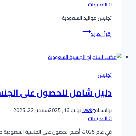
0 التعليقات
تجنيس مواليد السعودية
دليل
إقرأ المزيد
شامل
للحصول
على
الجنسية
السعودية
تجنيس
:
تجنيس
دليل شامل للحصول على الجنسية السع
مواليد
المملكة
بواسطة
lvwkg
يوليو 16, 2025
سبتمبر 22, 2025
والمقيمين
0 التعليقات
في عام 2025، أصبح الحصول على الجنسية الس