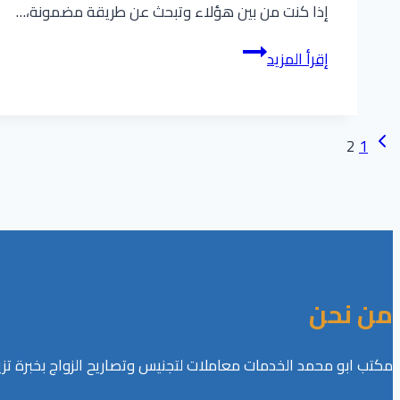
إذا كنت من بين هؤلاء وتبحث عن طريقة مضمونة،…
دليل
إقرأ المزيد
شامل
للحصول
على
تنقل
الصفحة
1
2
الجنسية
السابقة
السعودية
الصفحة
2025
&
2026
من نحن
مكتب ابو محمد الخدمات معاملات لتجنيس وتصاريح الزواج بخبرة تزيد عن 15 عامًا في تقديم خدمات التجنيس وتصاريح الزواج وفق الأنظمة السعو