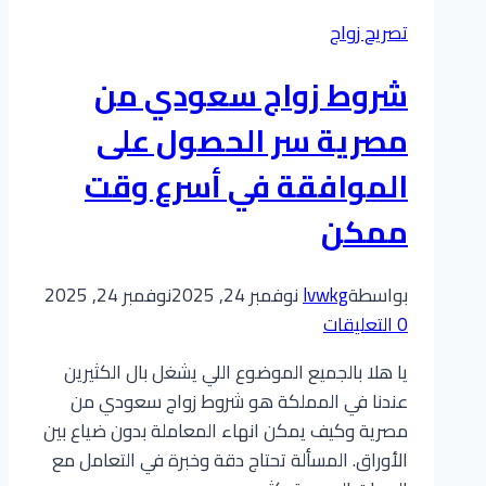
على
تصريح زواج
الأمراض
التي
شروط زواج سعودي من
تمنع
الزواج
مصرية سر الحصول على
من
الموافقة في أسرع وقت
أجنبية
حسب
ممكن
بيان
وزارة
بواسطة
lvwkg
نوفمبر 24, 2025
نوفمبر 24, 2025
الصحة
0 التعليقات
2026
يا هلا بالجميع الموضوع اللي يشغل بال الكثيرين
عندنا في المملكة هو شروط زواج سعودي من
مصرية وكيف يمكن انهاء المعاملة بدون ضياع بين
الأوراق. المسألة تحتاج دقة وخبرة في التعامل مع