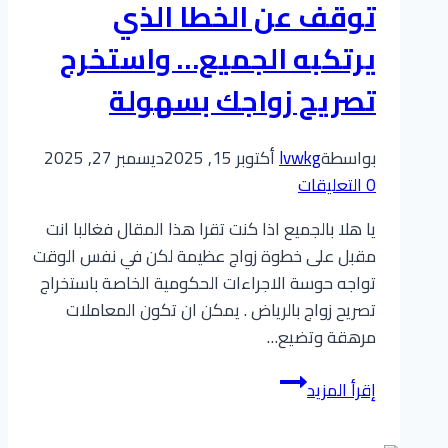
معاملات
توقف عن الخطا الذي
تصريح
يرتكبه الجميع… واستخرج
الزواج
في
تصريح زواجك بسهولة
وقت
قياسي
بواسطة
lvwkg
أكتوبر 15, 2025
ديسمبر 27, 2025
0 التعليقات
يا هلا بالجميع اذا كنت تقرا هذا المقال فغالبا انت
مقبل على خطوة زواج عظيمة لكن في نفس الوقت
تواجه حوسة الاجراءات الحكومية الخاصة باستخراج
تصريح زواج بالرياض . يمكن ان تكون المعاملات
مرهقة وتضيع…
مكتب
إقرأ المزيد
تعقيب
تصريح