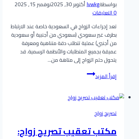
بواسطة
lvwkg
أكتوبر 30, 2025
نوفمبر 15, 2025
0 التعليقات
تعد إجراءات الزواج في السعودية خاصة عند الارتباط
بطرف غير سعودي (سعودي من أجنبية أو سعودية
من أجنبي) عملية تتطلب دقة متناهية ومعرفة
عميقة بجميع المتطلبات والأنظمة الرسمية. قد
يتحول حلم الزواج إلى متاهة من…
أفضل
إقرأ المزيد
معقب
زواج
في
السعودية:
تصريح زواج
خدمات
شاملة
مكتب تعقيب تصريح زواج:
لتخليص