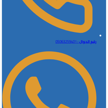
رقم الجوال :
05063259401