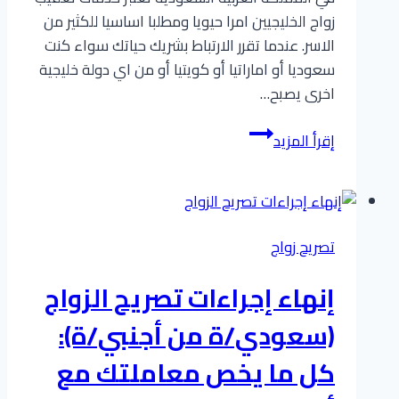
زواج الخليجيين امرا حيويا ومطلبا اساسيا للكثير من
الاسر. عندما تقرر الارتباط بشريك حياتك سواء كنت
سعوديا أو اماراتيا أو كويتيا أو من اي دولة خليجية
اخرى يصبح…
خدمات
إقرأ المزيد
تعقيب
زواج
الخليجيين
–
تصريح زواج
توثيق
زواجك
إنهاء إجراءات تصريح الزواج
بأقل
جهد
(سعودي/ة من أجنبي/ة):
وأسرع
كل ما يخص معاملتك مع
وقت