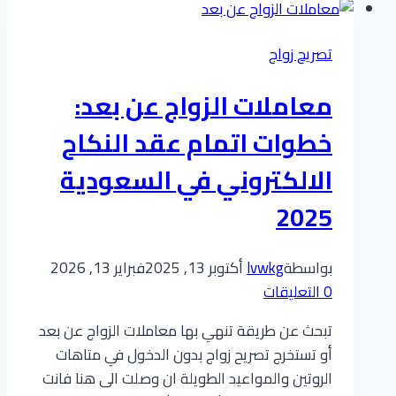
زواج:
توقف
تصريح زواج
عن
الخطا
معاملات الزواج عن بعد:
الذي
يرتكبه
خطوات اتمام عقد النكاح
الجميع…
الالكتروني في السعودية
واستخرج
تصريح
2025
زواجك
بسهولة
بواسطة
lvwkg
أكتوبر 13, 2025
فبراير 13, 2026
0 التعليقات
تبحث عن طريقة تنهي بها معاملات الزواج عن بعد
أو تستخرج تصريح زواج بدون الدخول في متاهات
الروتين والمواعيد الطويلة ان وصلت الى هنا فانت