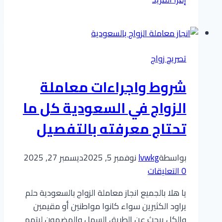
مرة:
استخرج
تصريح
زواجك
تصريح زواج
من
(أبشر)
شروط واجراءات معاملة
بضمان
الموافقة!
الزواج في السعودية كل ما
(دليل
تحتاج معرفته بالتفصيل
2025
السري)
بواسطة
lvwkg
نوفمبر 5, 2025
ديسمبر 27, 2025
0 التعليقات
يا هلا بالجميع انجاز معاملة الزواج بالسعودية حلم
يراود الكثيرين سواء كانوا مواطنين أو مقيمين
والكل يبحث عن الطريق السهل والمضمون ليتمم