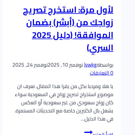
من
لأول مرة: استخرج تصريح
أجنبي/
ة):
زواجك من (أبشر) بضمان
كل
الموافقة! (دليل 2025
ما
يخص
السري)
معاملتك
مع
بواسطة
lvwkg
نوفمبر 10, 2025
نوفمبر 24, 2025
أبو
0 التعليقات
محمد
لخدمات
يا هلا ومرحبا بكل من يقرا هذا المقال. نعرف ان
التعقيب
موضوع استخراج تصريح زواج في السعودية سواء
كان زواج سعودي من غير سعودية أو العكس
يشغل بال الكثيرين خاصة مع التحديثات المستمرة.
في هذا الدليل…
لأول
إقرأ المزيد