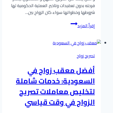
فرحته بدون تعقيدات وتاخير. العملية الحكومية لها
شروطها وخطواتها سواء كان الزواج بين…
شروط
إقرأ المزيد
واجراءات
معاملة
الزواج
في
تصريح زواج
السعودية
كل
أفضل معقب زواج في
ما
تحتاج
السعودية: خدمات شاملة
معرفته
لتخليص معاملات تصريح
بالتفصيل
الزواج في وقت قياسي