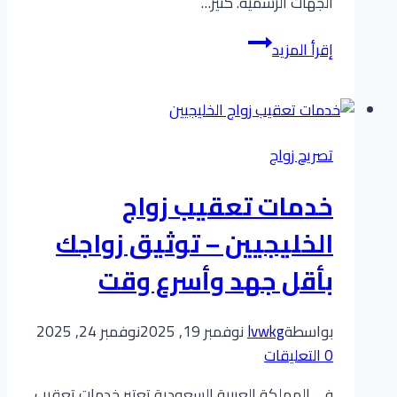
الجهات الرسمية. كثير…
شروط
إقرأ المزيد
زواج
سعودي
من
مصرية
تصريح زواج
سر
الحصول
خدمات تعقيب زواج
على
الموافقة
الخليجيين – توثيق زواجك
في
بأقل جهد وأسرع وقت
أسرع
وقت
ممكن
بواسطة
lvwkg
نوفمبر 19, 2025
نوفمبر 24, 2025
0 التعليقات
في المملكة العربية السعودية تعتبر خدمات تعقيب