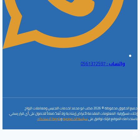
واتساب :
0561372597
جميع الحقوق محفوظة © 2026 مكتب ابو محمد لخدمات التجنيس ومعاملات الزواج
إخلاء مسؤولية: المعلومات المقدمة لأغراض إرشادية ولا تُعدّ ضماناً للحصول على أي قرار رسمي.
باستخدامك الموقع فإنك توافق على
سياسة الخصوصية
و
شروط الاستخدام
.