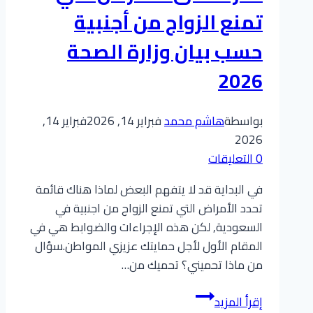
الإمارات
تمنع الزواج من أجنبية
السعودية
+
حسب بيان وزارة الصحة
دليل
2026
مرتب
لخطوات
استعلام
بواسطة
هاشم محمد
فبراير 14, 2026
فبراير 14,
عن
2026
التصاريح
0 التعليقات
في البداية قد لا يتفهم البعض لماذا هناك قائمة
تحدد الأمراض التي تمنع الزواج من اجنبية في
السعودية, لكن هذه الإجراءات والضوابط هي في
المقام الأول لأجل حمايتك عزيزي المواطن.سؤال
من ماذا تحميني؟ تحميك من…
الفحوصات
إقرأ المزيد