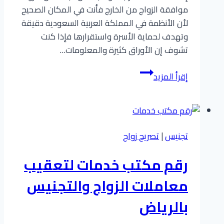
موافقة الزواج من الخارج فأنت في المكان الصحيح
لأن الأنظمة في المملكة العربية السعودية دقيقة
وتهدف لحماية الأسرة واستقرارها فإذا كنت
تشوف إن الأوراق كثيرة والمعلومات…
شروط
إقرأ المزيد
موافقة
الزواج
من
الخارج
تجنيس
|
تصريح زواج
للسعوديين
بخطوات
رقم مكتب خدمات لتعقيب
مبسطة
ونصائح
معاملات الزواج والتجنيس
مهمة
بالرياض