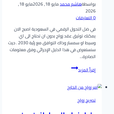
بواسطة
هاشم محمد
مايو 18, 2026
مايو 18,
2026
0 التعليقات
في ضل التحول الرقمي في السعودية اصبح الان
يمكنك توثيق عقد زواج بدون ان تحتاج الى اي
وسيط او سمسار وذاك التوافق مع رئية 2030 . حيث
سنستعرض في هذا الدليل الإجرائي وفق معلومات
الصادرة…
خطوات
إقرأ المزيد
توثيق
عقد
الزواج
عبر
تصريح زواج
منصة
ناجز