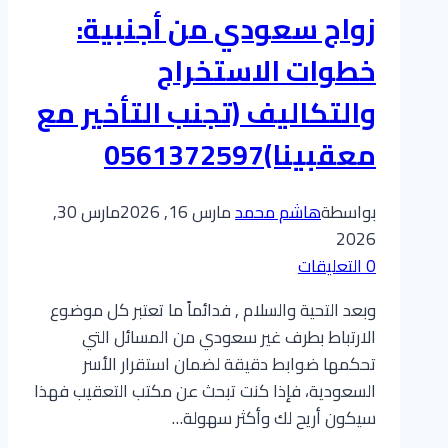
التعقيب
​زواج سعودي من أجنبية:
والرسوم
الرسمية
خطوات الاستخراج
والتكاليف (تجنب التأخير مع
معقبينا)0561372597
بواسطة
هاشم محمد
مارس 16, 2026
مارس 30,
2026
0 التعليقات
وبعد التحية والسلام , فدائماً ما تعتبر كل موضوع
الارتباط بطرف غير سعودي من المسائل التي
تحكمها ضوابط دقيقة لضمان استقرار الأسر
السعودية، فإذا كنت تبحث عن مكتب التعقيب فهذا
سيكون أريح لك وأكثر سهولة…