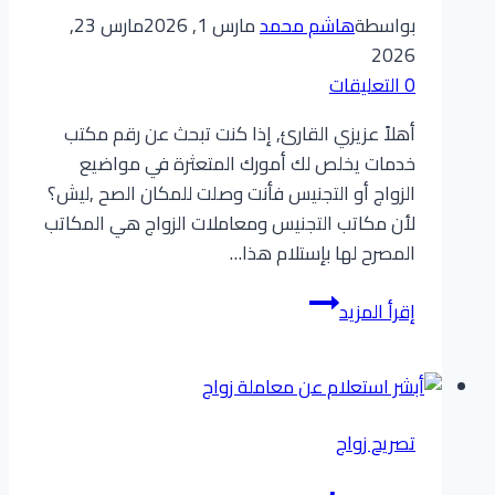
بواسطة
هاشم محمد
مارس 1, 2026
مارس 23,
2026
0 التعليقات
​أهلاً عزيزي القارئ, إذا كنت تبحث عن رقم مكتب
خدمات يخلص لك أمورك المتعثرة في مواضيع
الزواج أو التجنيس فأنت وصلت للمكان الصح ,ليش؟
لأن مكاتب التجنيس ومعاملات الزواج هي المكاتب
المصرح لها بإستلام هذا…
رقم
إقرأ المزيد
مكتب
خدمات
لتعقيب
معاملات
تصريح زواج
الزواج
والتجنيس