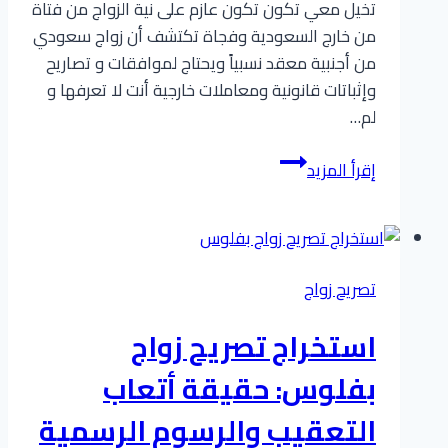
تخيل معي تكون تكون عازم على نية الزواج من فتاة
من خارج السعودية وفجاة تكتشف أن زواج سعودي
من أجنبية معقد نسبياً ويحتاج لموافقات و تصاريح
وإثباتات قانونية ومعاملات خارجية أنت لا تعرفها و
لم…
إقرأ المزيد
زواج
سعودي
من
أجنبية
تصريح زواج
مقيمة
هل
استخراج تصريح زواج
الإجراءات
مختلفة؟
بفلوس: حقيقة أتعاب
سنعطيك
التعقيب والرسوم الرسمية
الإجابة