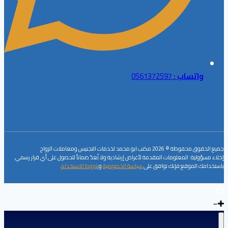
واتساب :
0561372597
جميع الحقوق محفوظة © 2026 مكتب ابو محمد لخدمات التجنيس ومعاملات الزواج
إخلاء مسؤولية: المعلومات المقدمة لأغراض إرشادية ولا تُعدّ ضماناً للحصول على أي قرار رسمي.
باستخدامك الموقع فإنك توافق على
سياسة الخصوصية
و
شروط الاستخدام
.