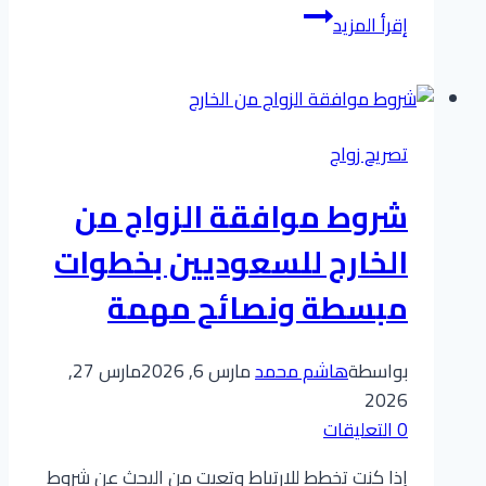
إقرأ المزيد
زواج
سعودي
من
أجنبية:
تصريح زواج
خطوات
الاستخراج
شروط موافقة الزواج من
والتكاليف
(تجنب
الخارج للسعوديين بخطوات
التأخير
مبسطة ونصائح مهمة
مع
معقبينا)0561372597
بواسطة
هاشم محمد
مارس 6, 2026
مارس 27,
2026
0 التعليقات
​إذا كنت تخطط للارتباط وتعبت من البحث عن شروط