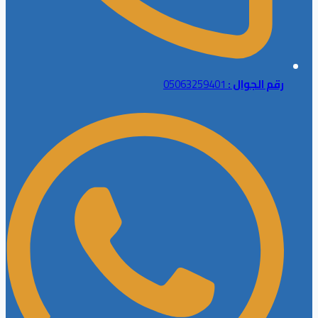
رقم الجوال :
05063259401