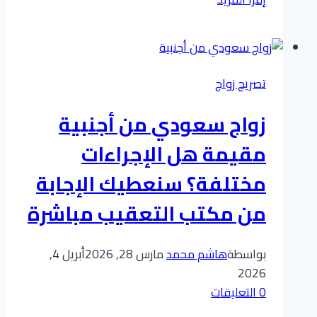
زواج
المواطنين
من
الخارج
تصريح زواج
في
السعودية
​زواج سعودي من أجنبية
:
الشروط،
مقيمة هل الإجراءات
الخطوات،
مختلفة؟ سنعطيك الإجابة
وأسرع
الطرق
من مكتب التعقيب مباشرة
القانونية
بواسطة
هاشم محمد
مارس 28, 2026
أبريل 4,
2026
0 التعليقات