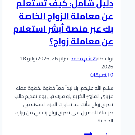
دليل شامل: كيف تستعلم
بالرياض
عن معاملة الزواج الخاصة
بك عبر منصة أبشر استعلام
عن معاملة زواج؟
بواسطة
هاشم محمد
فبراير 26, 2026
يوليو 18,
2026
0 التعليقات
سلام الله عليكم, يلا نبدأ معاً خطوة بخطوة معك
عزيزي القارئ الكريم ,لو قررت في يوم تقديم طلب
تصريح زواج فأنت قد تجاوزت الجزء الصعب في
طريقك للحصول على تصريح زواج رسمي من وزارة
الداخلية…
دليل