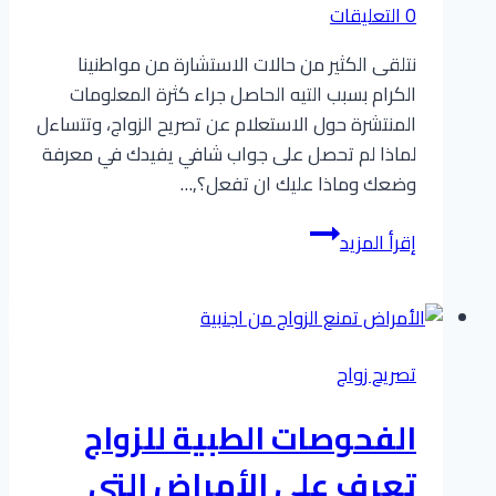
0 التعليقات
نتلقى الكثير من حالات الاستشارة من مواطنينا
الكرام بسبب التيه الحاصل جراء كثرة المعلومات
المنتشرة حول الاستعلام عن تصريح الزواج، وتتساءل
لماذا لم تحصل على جواب شافي يفيدك في معرفة
وضعك وماذا عليك ان تفعل؟,…
الاستعلام
إقرأ المزيد
عن
تصريح
الزواج
2026
تصريح زواج
:
دليل
الفحوصات الطبية للزواج
مواقع
أكبر
تعرف على الأمراض التي