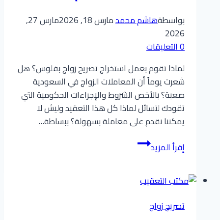
من
مكتب
بواسطة
هاشم محمد
مارس 18, 2026
مارس 27,
التعقيب
2026
مباشرة
0 التعليقات
لماذا تقوم بعمل استخراج تصريح زواج بفلوس؟ هل
شعرت يوماً أن المعاملات الزواج في السعودية
صعبة؟ بالأخص الشروط والإجراءات الحكومية التي
تقودك لتسائل لماذا كل هذا التعقيد وليش لا
يمكننا نقدم على معاملة بسهولة؟ ببساطة…
استخراج
إقرأ المزيد
تصريح
زواج
بفلوس:
حقيقة
تصريح زواج
أتعاب