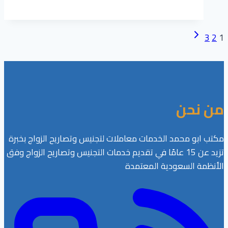
الطبية
للزواج
تعرف
تنقل
الصفحة
3
2
1
على
التالية
الصفحة
الأمراض
التي
تمنع
الزواج
من نحن
من
أجنبية
حسب
مكتب ابو محمد الخدمات معاملات لتجنيس وتصاريح الزواج بخبرة
بيان
تزيد عن 15 عامًا في تقديم خدمات التجنيس وتصاريح الزواج وفق
وزارة
الأنظمة السعودية المعتمدة
الصحة
2026