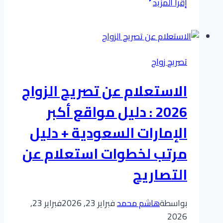
إقرأ المزيد
شامل:
كيف
تستعلم
عن
تصريح زواج
معاملة
الزواج
الاستعلام عن تصريح الزواج
الخاصة
بك
2026 : دليل مواقع أكبر
عبر
الإمارات السعودية + دليل
منصة
أبشر
مرتب لخطوات استعلام عن
استعلام
التصاريح
عن
معاملة
زواج؟
بواسطة
هاشم محمد
فبراير 23, 2026
فبراير 23,
2026