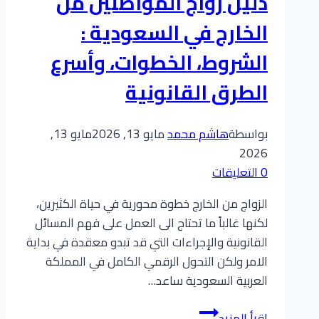
دليل زواج المواطنين من
بسهولة
الدليل
الخارج في السعودية :
الاسهل
الشروط، الخطوات، وأسرع
الطرق القانونية
بواسطة
هاشم محمد
مايو 13, 2026
مايو 13,
2026
0 التعليقات
الزواج من الخارج خطوة محورية في حياة الكثيرين،
لكنها غالباً ما تحتاج الى العمل على فهم المسائل
القانونية والإجراءات التي قد تبدو معقدة في بداية
الامر ولكن التحول الرقمي الكامل في المملكة
العربية السعودية ساعد…
دليل
إقرأ المزيد